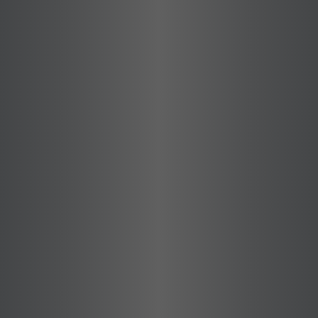
תאורת חוץ ובקרת תאורה
חשמל חכם ובית חכם
בקרת מבנה
אודיו וידאו
הגנת כבילה ואביזרי חיווט
אביזרי קצה - VIMAR
רכיבי אלקטרוניקה
תאורה
איי.אל.אס - יצור לוחות חשמל
מולטימדיה
שירות ושדרוג לוחות חשמל
מערכות אודיו פרו
מתח נמוך והינע
אבטחת מתח נמוך
בקרה ובטיחות במכונות