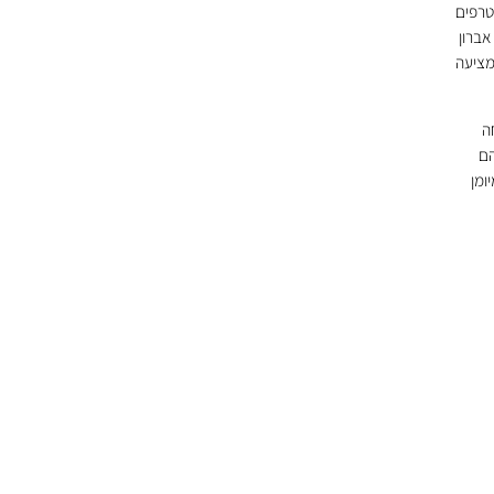
טרפים
אברון
מציעה
ה
הם
ומן