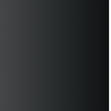
תחומי פעילות עסקית
פרויקטים נבחרים
פתרונות
שירות
אודות קבוצת כהנא
בתקשורת
חדשות ואירועים
משרות
נציגויות
יצירת קשר