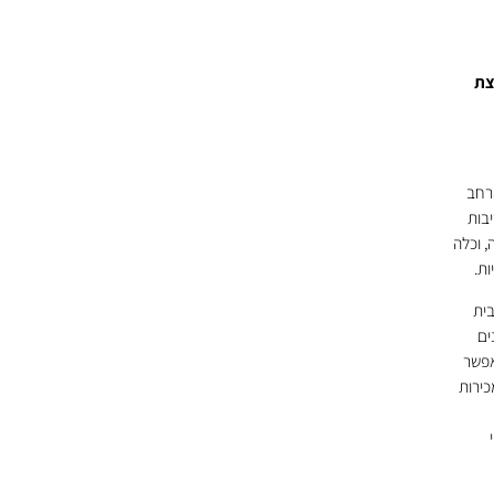
צת
והפכה לגוף הרחב
חשמל, האלקטרוניקה והבקרה. הקבוצה מונה 8 חטיבות
, וכלה
ות.
בית
ים
אפשר
כירות