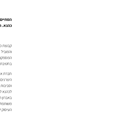
הסתיים 
כהנא. ה
המספקות 
בחטיבת ב
חברת אבר
היצרנים 
וסביבות 
לכהנא לה
באברון ה
משותפת י
העיסוק ל