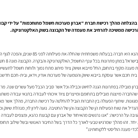
בהצלחה מהלך רכישת חברת “אברון מערכות חשמל מתוחכמות” על ידי קבו
רכישה ממשיכה להרחיב את מעמדה של הקבוצה בשוק האלקטרוניקה.
קבוצת כהנא היא חברה בבעלות משפחתית שהחלה את פעילותה לפני 85 שנים, 
והמוביל בישראל במתן פתרונות בכל ענף ה
מענה מקיף בתחום, החל מייבוא ושיווק ציוד מיתוג מתח נמוך ולוחות חשמל לתעשייה
ית חכם אשר עוסקת בייבוא שיווק והטמעה של מערכות אודיו, וידאו, ובית-חכם חדשני
ון מובילה בפתרונות הגנה לחיווט וכבילה וכל אשר סביב הכבל מעל עשרים שנה. מר
שהחברה מייצגת מובילים בתחומם ומייצרים ציוד איכותי לעבודה בתנאי עבודה משתנ
מגוונות. שיתוף הפעולה בין החברות הוביל להחלטה על רכישת החברה, מהלך אשר מ
גדיל את טווח הפעילות הן של הקבוצה והן של החטיבה. נועה לירון לוי, מנהלת שיווק ומ
גיבה על הרכישה: “אנו נרגשים מהאיחוד של אברון עם קבוצת כהנא, ומצפים לעבודה
חד. זהו מהלך שמרגיש טבעי לאורך כל הדרך בשל החיבור האנושי ובשל שילוב תחומי
כדי מענה הוליסטי ללקוחותינו.”