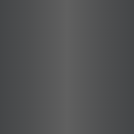
תאורת חוץ ובקרת תאורה
חשמל חכם ובית חכם
בקרת מבנה
אודיו וידאו
הגנת כבילה ואביזרי חיווט
אביזרי קצה - VIMAR
רכיבי אלקטרוניקה
תאורה
איי.אל.אס - יצור לוחות חשמל
מולטימדיה
שירות ושדרוג לוחות חשמל
מערכות אודיו פרו
מתח נמוך והינע
אבטחת מתח נמוך
בקרה ובטיחות במכונות