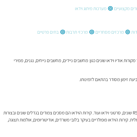
רים מקצועיים
מערכות מיתוג וידאו
ות
מרכזים מסחריים
מרכזי תרבות
בתים פרטיים
ות אודיו וידאו שונים כגון: מחשבים ניידים, מחשבים נייחים, נגנים, ממירי
יעת זימון מסודר בהתאם לזמינותו.
שירותי המולטימדיה שלנו, מספקים פלטפורמה להצגת תכנים על גבי מסכי תצוגה אינטראקטיביים במגוון רחב מאוד של אפשרויות: הודעות טקסט מגוונות, מצגות, קישורי RSS שונים, סרטוני וידאו ועוד. קירות הוידאו הם מסכים צמודים בגדלים שונים ובצורות
. קירות הוידאו פופולריים בעיקר בלובי משרדים, אודיטוריומים, אולמות תצוגה,