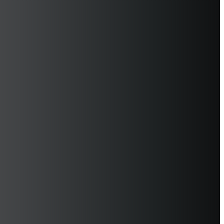
תחומי פעילות עסקית
פרויקטים נבחרים
פתרונות
שירות
אודות קבוצת כהנא
בתקשורת
חדשות ואירועים
משרות
נציגויות