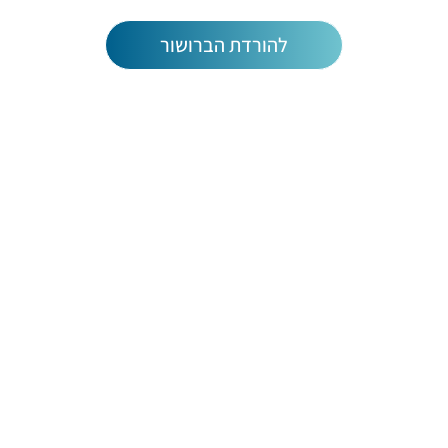
להורדת הברושור