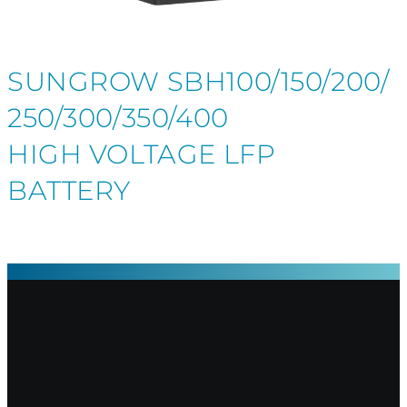
SUNGROW SBH100/150/200/
250/300/350/400
HIGH VOLTAGE LFP
BATTERY
Our Activities